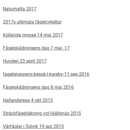
Naturnatta 2017
2017s ultimata fågelcykeltur
Kollanda mosse 14 maj 2017
Fågelskådningens dag 7 maj -17
Huvden 23 april 2017
fagelgruppens-besok-i-kareby-11-sep-2016
Fågelskådningens dag 8 maj 2016
Hallandsresa 4 okt 2015
Sträckfågelräkning vid Hjällsnäs 2015
Vårfåglar i Sjövik 19 apr 2015