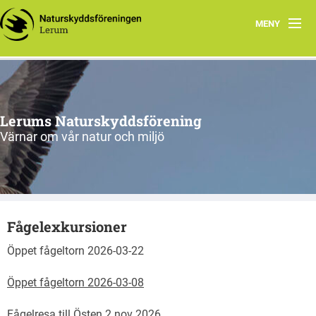
MENY
Hem
Vi tycker
Lerums Naturskyddsförening
Program
Värnar om vår natur och miljö
Utställningar och event
Grupper
Fågelexkursioner
Miljö, Klimat och Handla miljövänligt
Öppet fågeltorn 2026-03-22
Om oss
Öppet fågeltorn 2026-03-08
Fågelresa till Östen 2 nov 2026