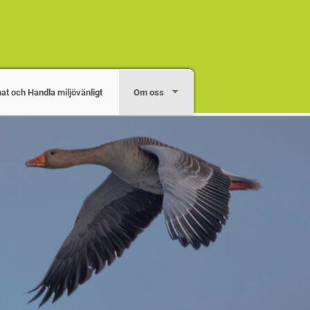
mat och Handla miljövänligt
Om oss