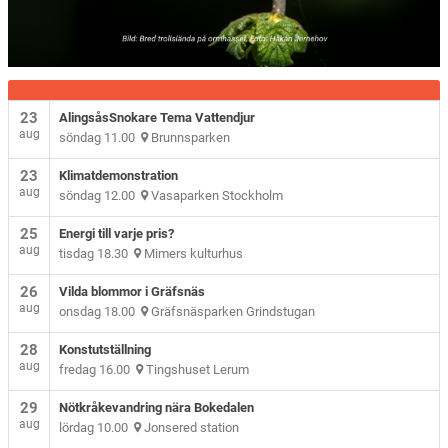
23
AlingsåsSnokare Tema Vattendjur
aug
söndag 11.00
Brunnsparken
23
Klimatdemonstration
aug
söndag 12.00
Vasaparken Stockholm
25
Energi till varje pris?
aug
tisdag 18.30
Mimers kulturhus
26
Vilda blommor i Gräfsnäs
aug
onsdag 18.00
Gräfsnäsparken Grindstugan
28
Konstutställning
aug
fredag 16.00
Tingshuset Lerum
29
Nötkråkevandring nära Bokedalen
aug
lördag 10.00
Jonsered station