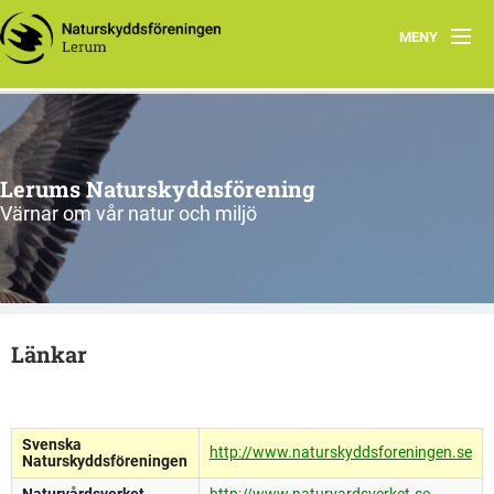
MENY
Hem
Vi tycker
Lerums Naturskyddsförening
Program
Värnar om vår natur och miljö
Utställningar och event
Grupper
Länkar
Miljö, Klimat och Handla miljövänligt
Om oss
Svenska
http://www.naturskyddsforeningen.se
Naturskyddsföreningen