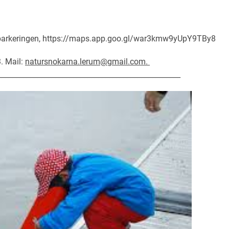
 parkeringen, https://maps.app.goo.gl/war3kmw9yUpY9TBy8
3. Mail:
natursnokarna.lerum@gmail.com.
___________________________________________________