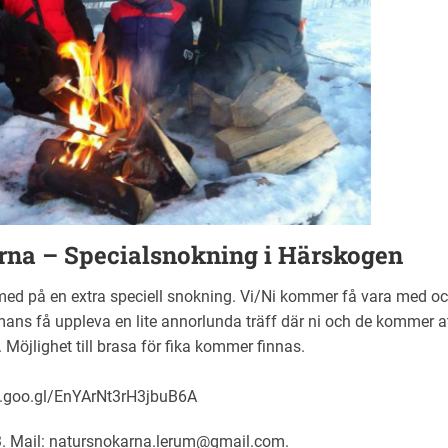
rna – Specialsnokning i Härskogen
med på en extra speciell snokning. Vi/Ni kommer få vara med o
ans få uppleva en lite annorlunda träff där ni och de kommer a
öjlighet till brasa för fika kommer finnas.
p.goo.gl/EnYArNt3rH3jbuB6A
3. Mail:
natursnokarna.lerum@gmail.com.