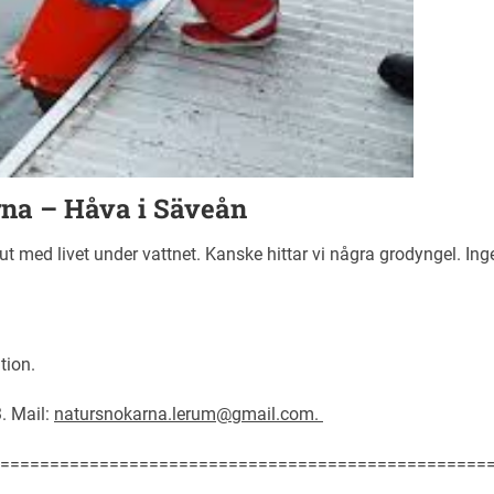
rna – Håva i Säveån
er ut med livet under vattnet. Kanske hittar vi några grodyngel. I
tion.
3. Mail:
natursnokarna.lerum@gmail.com.
=================================================