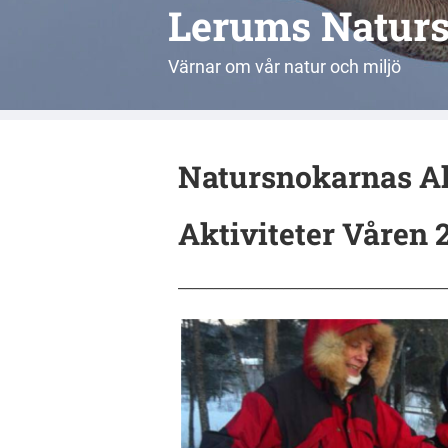
Lerums Natur
Värnar om vår natur och miljö
Natursnokarnas Ak
Aktiviteter Våren 
______________________________________