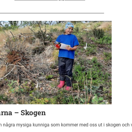
___________________________________________________
arna – Skogen
ån några mysiga kunniga som kommer med oss ut i skogen och vi 