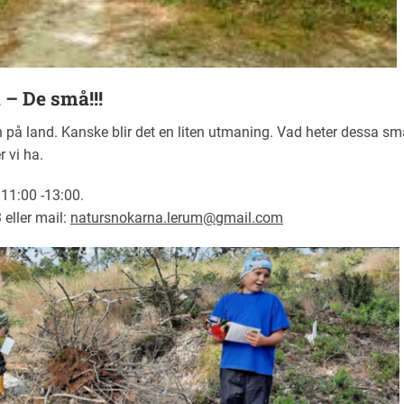
a
–
De små!!!
på land. Kanske blir det en liten utmaning. Vad heter dessa små
 vi ha.
 11:00 -13:00.
 eller mail:
natursnokarna.lerum@gmail.com