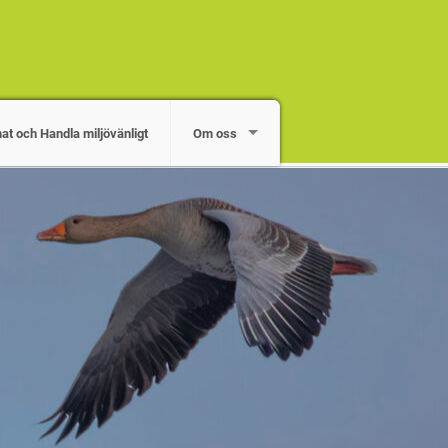
mat och Handla miljövänligt
Om oss